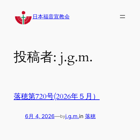
内
容
日本福音宣教会
を
ス
キ
ッ
投稿者:
j.g.m.
プ
落穂第720号(2026年５月）
6月 4, 2026
—
j.g.m.
in
落穂
by