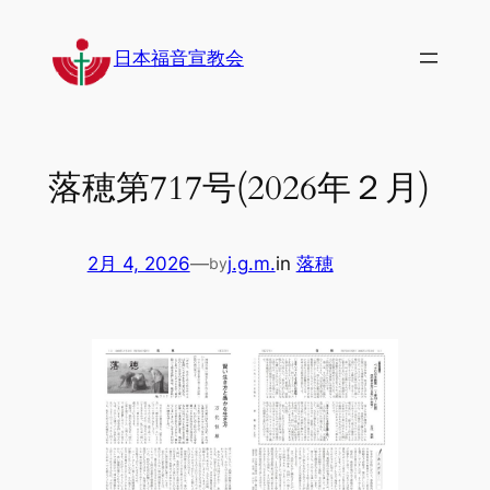
内
容
日本福音宣教会
を
ス
キ
ッ
落穂第717号(2026年２月)
プ
2月 4, 2026
—
j.g.m.
in
落穂
by