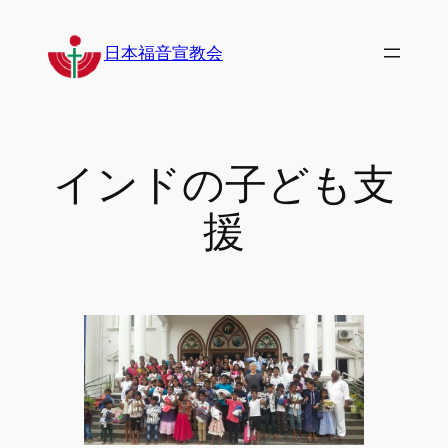
内
容
日本福音宣教会
を
ス
キ
ッ
インドの子ども支
プ
援