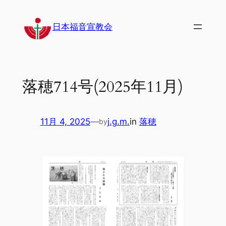
内
容
日本福音宣教会
を
ス
キ
ッ
落穂714号(2025年11月)
プ
11月 4, 2025
—
j.g.m.
in
落穂
by